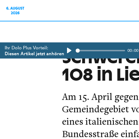
6. AUGUST
2026
Ihr Dolo Plus Vorteil:
00:00
Schwerer
Diesen Artikel jetzt anhören
Play
108 in Li
Am 15. April gegen
Gemeindegebiet vo
eines italienische
Bundesstraße einf