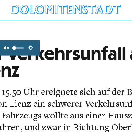
 Verkehrsunfall 
Unmute
Settings
enz
 15.50 Uhr ereignete sich auf der 
n Lienz ein schwerer Verkehrsunf
n Fahrzeugs wollte aus einer Hausz
ahren, und zwar in Richtung Oberl