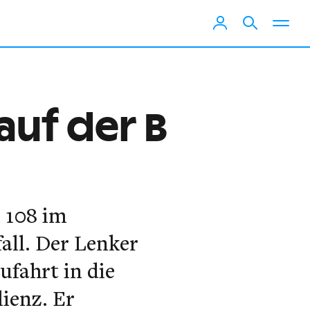
auf der B
B 108 im
all. Der Lenker
ufahrt in die
ienz. Er