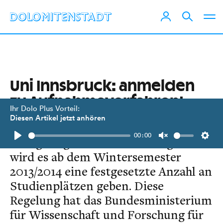
Uni Innsbruck: anmelden
zu Aufnahmeverfahren!
Ihr Dolo Plus Vorteil:
Diesen Artikel jetzt anhören
Für ausgewählte, besonders stark
00:00
nachgefragte Studienrichtungen
Play
Unmute
Setti
wird es ab dem Wintersemester
2013/2014 eine festgesetzte Anzahl an
Studienplätzen geben. Diese
Regelung hat das Bundesministerium
für Wissenschaft und Forschung für