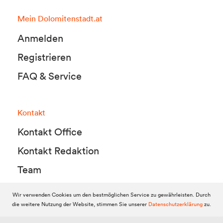
Mein Dolomitenstadt.at
Anmelden
Registrieren
FAQ & Service
Kontakt
Kontakt Office
Kontakt Redaktion
Team
Wir verwenden Cookies um den bestmöglichen Service zu gewährleisten. Durch
die weitere Nutzung der Website, stimmen Sie unserer
Datenschutzerklärung
zu.
© 2010-2026 Dolomitenstadt.at
Dolomitenstadt Media KG, Dolomitenstraße 1 / 7. Stock, 9900 Lienz,