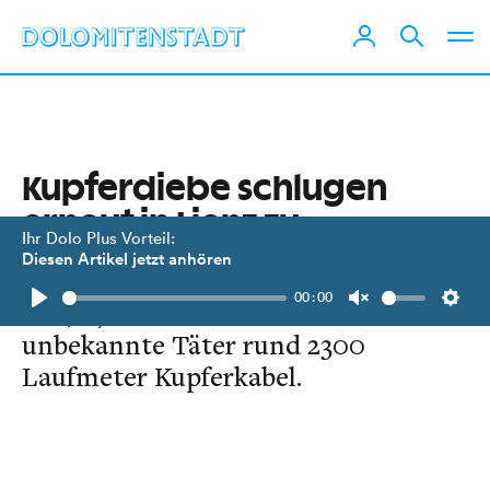
Kupferdiebe schlugen
erneut in Lienz zu
Ihr Dolo Plus Vorteil:
Diesen Artikel jetzt anhören
Zwischen 3. Mai, 17.00 Uhr und 6.
00:00
Mai, 07.00 Uhr entwendeten in Lienz
Play
Unmute
Setti
unbekannte Täter rund 2300
Laufmeter Kupferkabel.