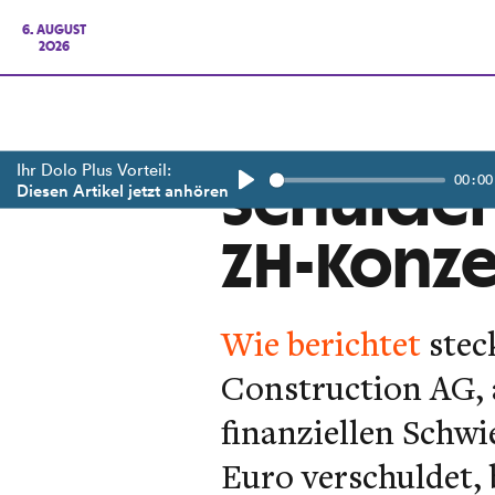
6. AUGUST
2026
Ihr Dolo Plus Vorteil:
00:00
Schulden
Diesen Artikel jetzt anhören
Play
ZH-Konze
Wie berichtet
stec
Construction AG, a
finanziellen Schw
Euro verschuldet,