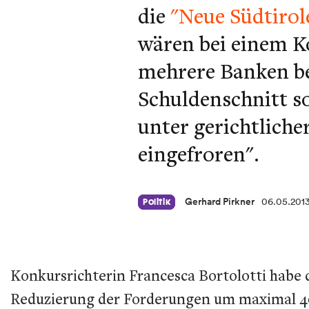
die
"Neue Südtirol
wären bei einem K
mehrere Banken be
Schuldenschnitt so
unter gerichtliche
eingefroren".
Gerhard Pirkner
06.05.201
Politik
Konkursrichterin Francesca Bortolotti habe
Reduzierung der Forderungen um maximal 40 