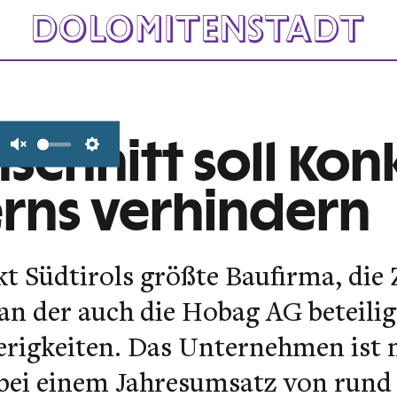
schnitt soll Kon
Unmute
Settings
rns verhindern
kt Südtirols größte Baufirma, die
n der auch die Hobag AG beteiligt
ierigkeiten. Das Unternehmen ist
 bei einem Jahresumsatz von rund