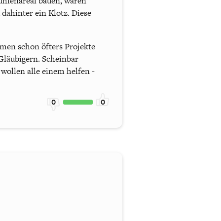
ühlenareal bauen, wären
 dahinter ein Klotz. Diese
irmen schon öfters Projekte
Gläubigern. Scheinbar
ollen alle einem helfen -
0
0