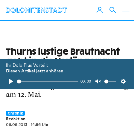
Thurns lustige Brautnacht
geht in die Verlängerung
Ihr Dolo Plus Vorteil:
Diesen Artikel jetzt anhören
Stück der Heimatbühne Thurn ist ein
00:00
Publikumsmagnet. Zusatzvorstellung
Play
Unmute
Setti
am 12. Mai.
Chronik
Redaktion
06.05.2013
, 14:56 Uhr