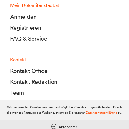
Mein Dolomitenstadt.at
Anmelden
Registrieren
FAQ & Service
Kontakt
Kontakt Office
Kontakt Redaktion
Team
Wir verwenden Cookies um den bestmöglichen Service zu gewährleisten. Durch
die weitere Nutzung der Website, stimmen Sie unserer
Datenschutzerklärung
zu.
© 2010-2026 Dolomitenstadt.at
Dolomitenstadt Media KG, Dolomitenstraße 1 / 7. Stock, 9900 Lienz,
Tel.:
04852 700500
Akzeptieren