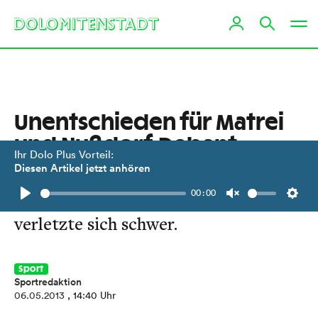
Unentschieden für Matrei
und Nußdorf-Debant
Ihr Dolo Plus Vorteil:
Diesen Artikel jetzt anhören
Keine Siege für Osttirols Unterliga
00:00
Teams. Nußdorf-Stürmer Pranter
Play
Unmute
Setti
verletzte sich schwer.
Sport
Sportredaktion
06.05.2013
, 14:40 Uhr