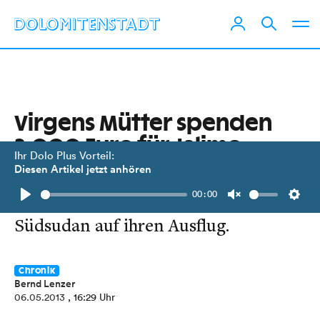
Virgens Mütter spenden
3.000 Euro für Jalimo
Ihr Dolo Plus Vorteil:
Diesen Artikel jetzt anhören
Virgens Mütter verzichten für den
00:00
Bau eines Krankenhauses im
Play
Unmute
Setti
Südsudan auf ihren Ausflug.
Chronik
Bernd Lenzer
06.05.2013
, 16:29 Uhr