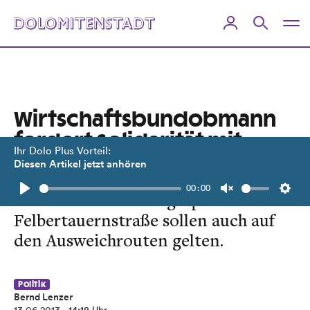
Wirtschaftsbundobmann
fordert Solidarität mit
Ihr Dolo Plus Vorteil:
Osttirol
Diesen Artikel jetzt anhören
00:00
Die Mautkarten der gesperrten
Play
Unmute
Setti
Felbertauernstraße sollen auch auf
den Ausweichrouten gelten.
Politik
Bernd Lenzer