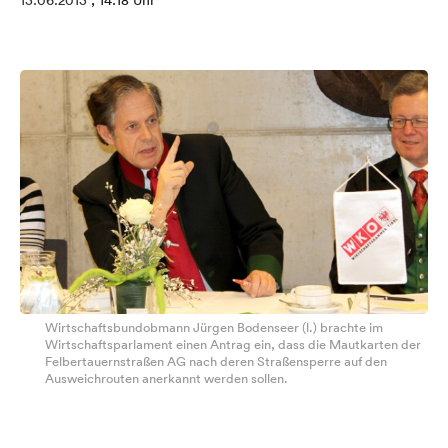
13.06.2013
, 14:18 Uhr
Wirtschaftsbundobmann Jürgen Bodenseer (l.) brachte im
Wirtschaftsparlament einen Antrag ein, dass die Mautkarten der
Felbertauernstraßen AG nach deren Straßensperre auf den
Ausweichrouten anerkannt werden sollen.