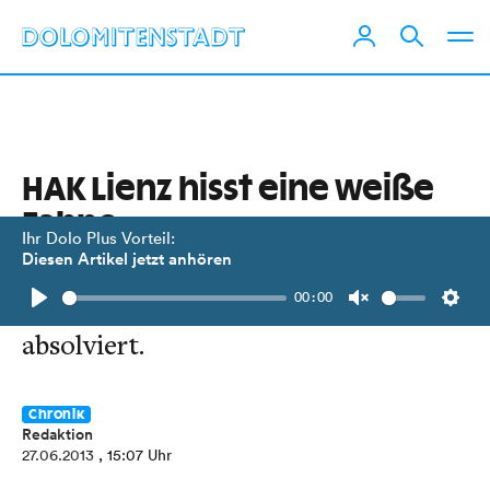
HAK Lienz hisst eine weiße
Fahne
Ihr Dolo Plus Vorteil:
Diesen Artikel jetzt anhören
Die 23 Kandidaten der 5B Klasse
00:00
haben die Matura mit Bravour
Play
Unmute
Setti
absolviert.
Chronik
Redaktion
27.06.2013
, 15:07 Uhr