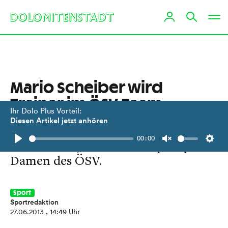
Mario Scheiber wird
Trainer im ÖSV-Team
Ihr Dolo Plus Vorteil:
Diesen Artikel jetzt anhören
Der St. Jakober Mario Scheiber
00:00
trainiert ab 7. Juli die Europacup-
Play
Unmute
Setti
Damen des ÖSV.
Sport
Sportredaktion
27.06.2013
, 14:49 Uhr