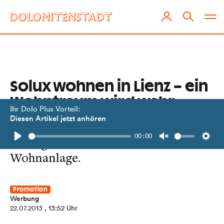
Solux wohnen in Lienz – ein
Wohntraum wird wahr
Ihr Dolo Plus Vorteil:
Diesen Artikel jetzt anhören
Am Ruefenfeldweg entsteht eine
00:00
außergewöhnliche Premium-
Play
Unmute
Setti
Wohnanlage.
Promotion
Werbung
22.07.2013
, 13:52 Uhr