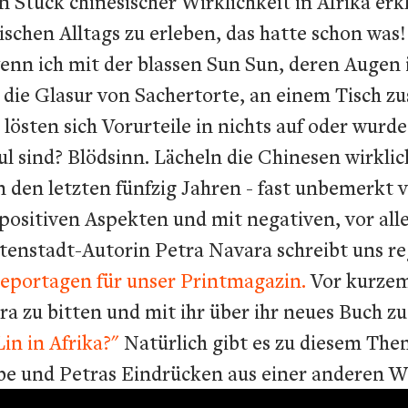
Stück chinesischer Wirklichkeit in Afrika erklä
schen Alltags zu erleben, das hatte schon was!
wenn ich mit der blassen Sun Sun, deren Augen
 die Glasur von Sachertorte, an einem Tisch z
lösten sich Vorurteile in nichts auf oder wurde
l sind? Blödsinn. Lächeln die Chinesen wirkli
 den letzten fünfzig Jahren - fast unbemerkt v
 positiven Aspekten und mit negativen, vor alle
enstadt-Autorin Petra Navara schreibt uns re
Reportagen für unser Printmagazin.
Vor kurzem 
 zu bitten und mit ihr über ihr neues Buch zu 
in in Afrika?"
Natürlich gibt es zu diesem Them
be und Petras Eindrücken aus einer anderen We