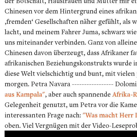
der Botschaft, Hausfrauen und Mütter mir ein 
Chinesen vor dem Hintergrund eines afrikani
‚fremden‘ Gesellschaften näher gefühlt, als 
lacht, und meinem Fahrer Juma, schwarz wie
uns miteinander verbinden. Ganz von alleine 
Chinesen davon überzeugt, dass Afrikaner fau
afrikanischen Beziehungskonstrukts wurde in
diese Welt vielschichtig und bunt, mit vielen
morgen. Petra Navara -----------------
Dolomit
aus Kampala"
, aber auch spannende
Afrika-
Gelegenheit genutzt, um Petra vor die Kamera
interessanten Frage nach:
"Was macht Herr L
oben. Viel Vergnügen mit der Video-Lesepro