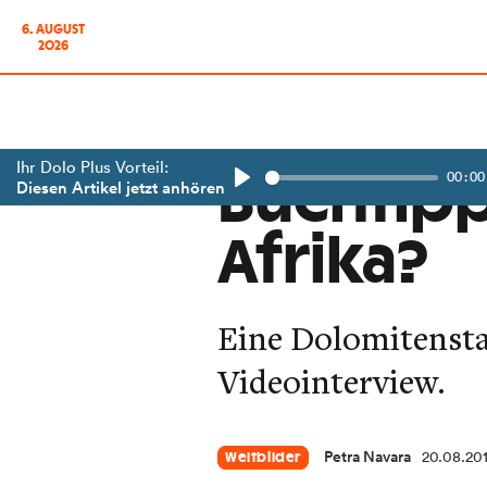
6. AUGUST
2026
Ihr Dolo Plus Vorteil:
00:00
Buchtipp
Diesen Artikel jetzt anhören
Play
Afrika?
Eine Dolomitensta
Videointerview.
Petra Navara
20.08.20
Weltbilder