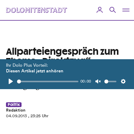
Allparteiengespräch zum
Thema „Direktzug“
Ihr Dolo Plus Vorteil:
Diesen Artikel jetzt anhören
Sachliche Atmosphäre aber keine
00:00
Bewegung in den Positionen.
Play
Unmute
Setti
Politik
Redaktion
04.09.2013
, 23:25 Uhr