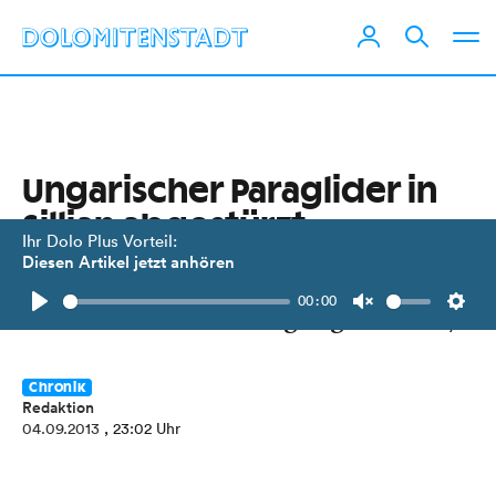
Ungarischer Paraglider in
Sillian abgestürzt
Ihr Dolo Plus Vorteil:
Diesen Artikel jetzt anhören
Erstversorgung durch Bergrettung
00:00
und Hubschrauberbergung durch C7.
Play
Unmute
Setti
Chronik
Redaktion
04.09.2013
, 23:02 Uhr