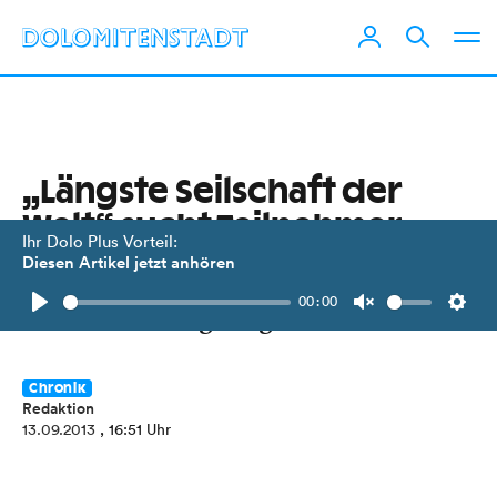
„Längste Seilschaft der
Welt“ sucht Teilnehmer
Ihr Dolo Plus Vorteil:
Diesen Artikel jetzt anhören
Alles anseilen! Noch ist nicht sicher,
00:00
ob der Rekord gelingt!
Play
Unmute
Setti
Chronik
Redaktion
13.09.2013
, 16:51 Uhr