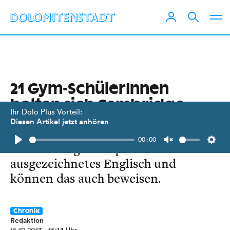
21 Gym-SchülerInnen
holten sich Cambridge-
Ihr Dolo Plus Vorteil:
Zertifikat
Diesen Artikel jetzt anhören
00:00
Diese Youngsters sprechen
Play
Unmute
Setti
ausgezeichnetes Englisch und
können das auch beweisen.
Chronik
Redaktion