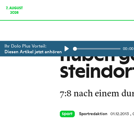
7. AUGUST
2026
Ihr Dolo Plus Vorteil:
00:00
Huben g
Diesen Artikel jetzt anhören
Play
Steindor
7:8 nach einem du
Sportredaktion
01.12.2013
, 
Sport