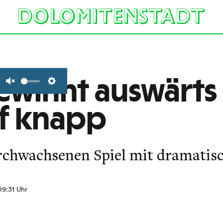
ewinnt auswärts
Unmute
Settings
f knapp
rchwachsenen Spiel mit dramatis
09:31 Uhr