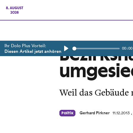
8. AUGUST
2026
Ihr Dolo Plus Vorteil:
00:00
Bezirksh
Diesen Artikel jetzt anhören
Play
umgesie
Weil das Gebäude n
Gerhard Pirkner
11.12.2013
,
Politik