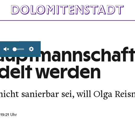
auptmannschaft 
Unmute
Settings
delt werden
icht sanierbar sei, will Olga Reis
 19:21 Uhr