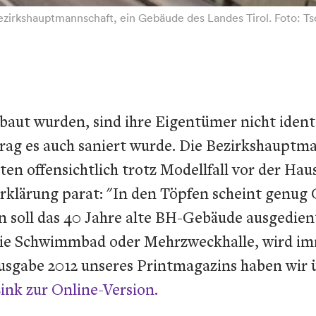
Bezirkshauptmannschaft, ein Gebäude des Landes Tirol. Foto: T
baut wurden, sind ihre Eigentümer nicht ident
rag es auch saniert wurde. Die Bezirkshauptman
en offensichtlich trotz Modellfall vor der Hau
klärung parat: "In den Töpfen scheint genug G
n soll das 40 Jahre alte BH-Gebäude ausgedie
, wie Schwimmbad oder Mehrzweckhalle, wird im
usgabe 2012 unseres Printmagazins haben wir ü
Link zur Online-Version.