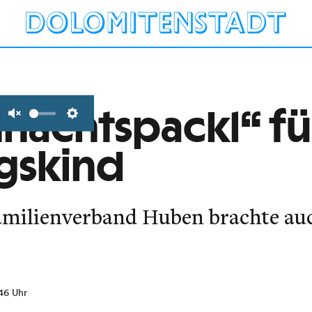
hnachtspackl“ fü
Unmute
Settings
ngskind
amilienverband Huben brachte au
:46 Uhr