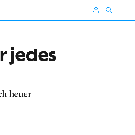
r jedes
ch heuer