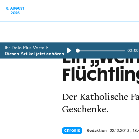
8. AUGUST
2026
Ihr Dolo Plus Vorteil:
00:00
Ein „Wei
Diesen Artikel jetzt anhören
Play
Flüchtli
Der Katholische F
Geschenke.
Redaktion
22.12.2013
, 18
Chronik