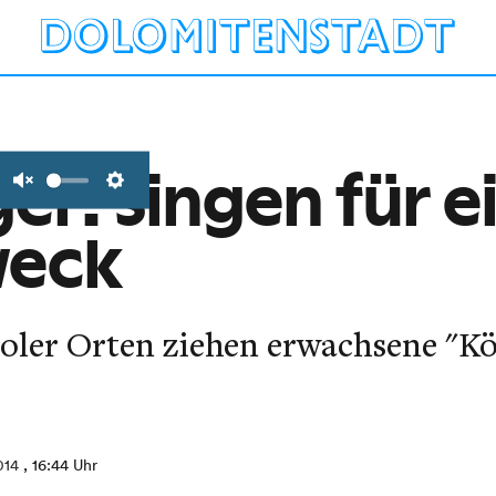
ger: Singen für e
Unmute
Settings
weck
oler Orten ziehen erwachsene "K
014
, 16:44 Uhr