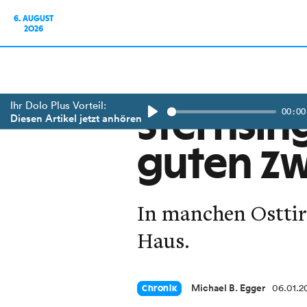
6. AUGUST
2026
Ihr Dolo Plus Vorteil:
00:00
Sternsin
Diesen Artikel jetzt anhören
Play
guten Z
In manchen Osttir
Haus.
Michael B. Egger
06.01.2
Chronik