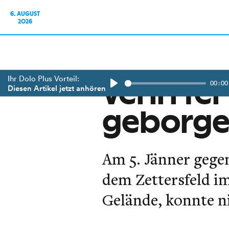
6. AUGUST
2026
Ihr Dolo Plus Vorteil:
00:00
Verirrter
Diesen Artikel jetzt anhören
Play
geborg
Am 5. Jänner gegen
dem Zettersfeld im
Gelände, konnte ni