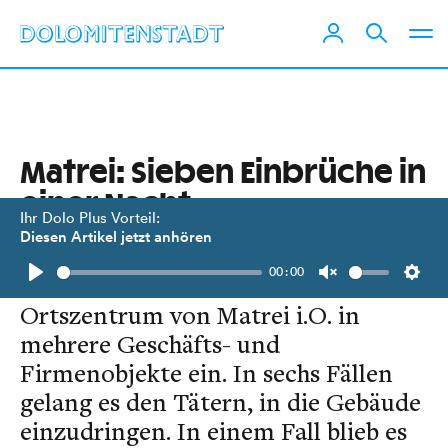
Matrei: Sieben Einbrüche in
einer Nacht
Ihr Dolo Plus Vorteil:
Diesen Artikel jetzt anhören
In der Nacht zum 7. Jänner 2014
00:00
brachen bisher unbekannte Täter im
Play
Unmute
Setti
Ortszentrum von Matrei i.O. in
mehrere Geschäfts- und
Firmenobjekte ein. In sechs Fällen
gelang es den Tätern, in die Gebäude
einzudringen. In einem Fall blieb es