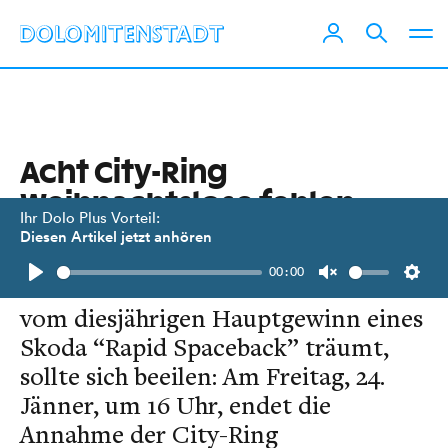
Acht City-Ring
Weihnachtslose fehlen
Ihr Dolo Plus Vorteil:
noch
Diesen Artikel jetzt anhören
00:00
Wer noch Gewinnlose hortet und
Play
Unmute
Setti
vom diesjährigen Hauptgewinn eines
Skoda “Rapid Spaceback” träumt,
sollte sich beeilen: Am Freitag, 24.
Jänner, um 16 Uhr, endet die
Annahme der City-Ring