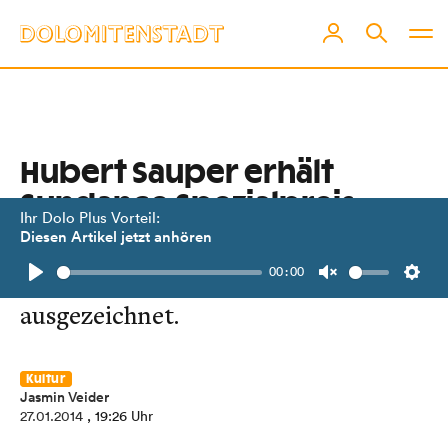
Hubert Sauper erhält
Sundance Spezialpreis
Ihr Dolo Plus Vorteil:
Diesen Artikel jetzt anhören
Kärntner wurde für "We Come As
00:00
Friends" mit "Filmischem Mut"
Play
Unmute
Setti
ausgezeichnet.
Kultur
Jasmin Veider
27.01.2014
, 19:26 Uhr