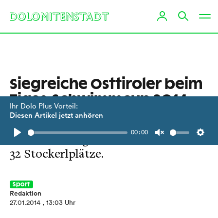
Siegreiche Osttiroler beim
Tigas-Schwimmcup 2014
Ihr Dolo Plus Vorteil:
Diesen Artikel jetzt anhören
Die Schwimmunion holte in
00:00
Innsbruck insgesamt
Play
Unmute
Setti
32 Stockerlplätze.
Sport
Redaktion
27.01.2014
, 13:03 Uhr