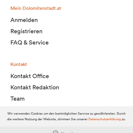
Mein Dolomitenstadt.at
Anmelden
Registrieren
FAQ & Service
Kontakt
Kontakt Office
Kontakt Redaktion
Team
Wir verwenden Cookies um den bestmöglichen Service zu gewährleisten. Durch
die weitere Nutzung der Website, stimmen Sie unserer
Datenschutzerklärung
zu.
© 2010-2026 Dolomitenstadt.at
Dolomitenstadt Media KG, Dolomitenstraße 1 / 7. Stock, 9900 Lienz,
Tel.:
04852 700500