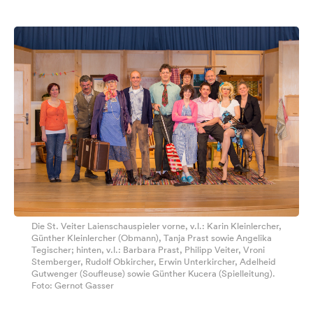
Die St. Veiter Laienschauspieler vorne, v.l.: Karin Kleinlercher,
Günther Kleinlercher (Obmann), Tanja Prast sowie Angelika
Tegischer; hinten, v.l.: Barbara Prast, Philipp Veiter, Vroni
Stemberger, Rudolf Obkircher, Erwin Unterkircher, Adelheid
Gutwenger (Soufleuse) sowie Günther Kucera (Spielleitung).
Foto: Gernot Gasser