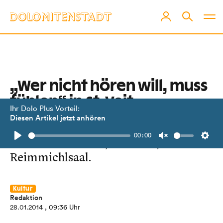
„Wer nicht hören will, muss
fühlen“ in St. Veit
Ihr Dolo Plus Vorteil:
Diesen Artikel jetzt anhören
Auf zahlreichen Besuch freut sich der
00:00
Theaterverein ab 7. Februar, im
Play
Unmute
Setti
Reimmichlsaal.
Kultur
Redaktion
28.01.2014
, 09:36 Uhr