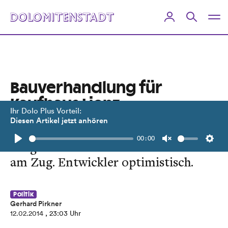
Bauverhandlung für
Kaufhaus Lienz
Ihr Dolo Plus Vorteil:
abgeschlossen
Diesen Artikel jetzt anhören
00:00
Bürgermeisterin Elisabeth Blanik ist
Play
Unmute
Setti
am Zug. Entwickler optimistisch.
Politik
Gerhard Pirkner
12.02.2014
, 23:03 Uhr