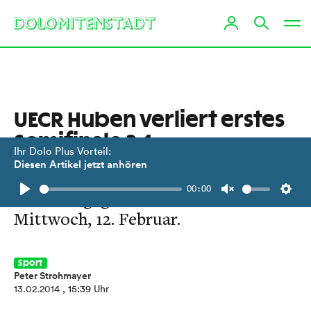
UECR Huben verliert erstes
Semifinale 2:1
Ihr Dolo Plus Vorteil:
Diesen Artikel jetzt anhören
Unglückliche Auswärtsniederlage der
00:00
Eisbären gegen Toblach am
Play
Unmute
Setti
Mittwoch, 12. Februar.
Sport
Peter Strohmayer
13.02.2014
, 15:39 Uhr