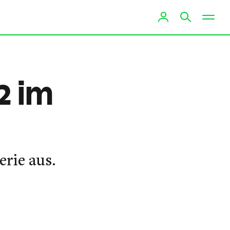
2 im
erie aus.