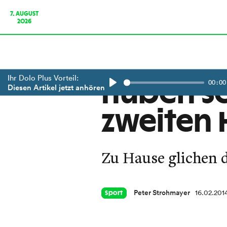
7. AUGUST
2026
Ihr Dolo Plus Vorteil:
00:00
Huben sc
Diesen Artikel jetzt anhören
Play
zweiten 
Zu Hause glichen d
Peter Strohmayer
16.02.201
Sport