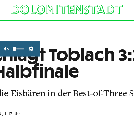
hlägt Toblach 3:
Unmute
Settings
Halbfinale
ie Eisbären in der Best-of-Three S
4
, 11:17 Uhr