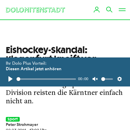
Eishockey-Skandal:
Klagenfurt kneift vor
Ihr Dolo Plus Vorteil:
Toblach
Diesen Artikel jetzt anhören
00:00
Zum Entscheidungsspiel der 1.
Play
Unmute
Setti
Division reisten die Kärntner einfach
nicht an.
Sport
Peter Strohmayer