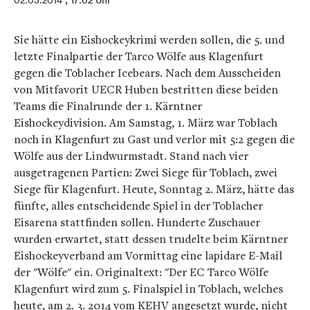
02.03.2014
, 17:02 Uhr
Sie hätte ein Eishockeykrimi werden sollen, die 5. und
letzte Finalpartie der Tarco Wölfe aus Klagenfurt
gegen die Toblacher Icebears. Nach dem Ausscheiden
von Mitfavorit UECR Huben bestritten diese beiden
Teams die Finalrunde der 1. Kärntner
Eishockeydivision. Am Samstag, 1. März war Toblach
noch in Klagenfurt zu Gast und verlor mit 5:2 gegen die
Wölfe aus der Lindwurmstadt. Stand nach vier
ausgetragenen Partien: Zwei Siege für Toblach, zwei
Siege für Klagenfurt. Heute, Sonntag 2. März, hätte das
fünfte, alles entscheidende Spiel in der Toblacher
Eisarena stattfinden sollen. Hunderte Zuschauer
wurden erwartet, statt dessen trudelte beim Kärntner
Eishockeyverband am Vormittag eine lapidare E-Mail
der "Wölfe" ein. Originaltext:
"Der EC Tarco Wölfe
Klagenfurt wird zum 5. Finalspiel in Toblach, welches
heute, am 2. 3. 2014 vom KEHV angesetzt wurde, nicht