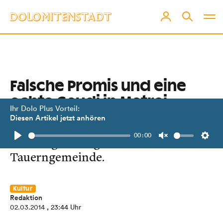
Falsche Promis und eine
echte Gaudi in Matrei
Ihr Dolo Plus Vorteil:
Diesen Artikel jetzt anhören
Die besten Bilder vom
00:00
Faschingsumzug in der
Play
Unmute
Setti
Tauerngemeinde.
Kultur
Redaktion
02.03.2014
, 23:44 Uhr