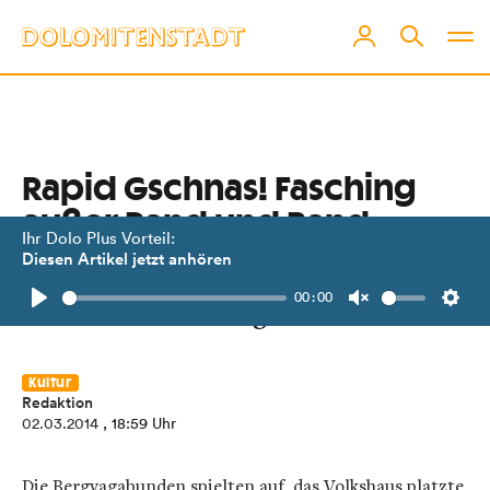
Rapid Gschnas! Fasching
außer Rand und Band
Ihr Dolo Plus Vorteil:
Diesen Artikel jetzt anhören
Von wegen in Lienz ist im Fasching
00:00
nix los! Hier der Gegenbeweis.
Play
Unmute
Setti
Kultur
Redaktion
02.03.2014
, 18:59 Uhr
Die Bergvagabunden spielten auf, das Volkshaus platzte