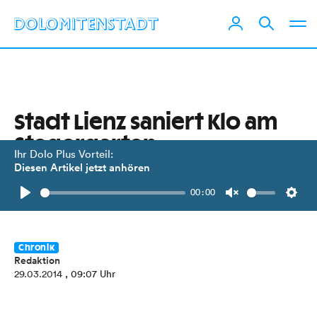
Stadt Lienz saniert Klo am
Stegergarten
Ihr Dolo Plus Vorteil:
Diesen Artikel jetzt anhören
Um 80.000 Euro wird der gar nicht
00:00
so stille Ort modernisiert.
Play
Unmute
Setti
Chronik
Redaktion
29.03.2014
, 09:07 Uhr