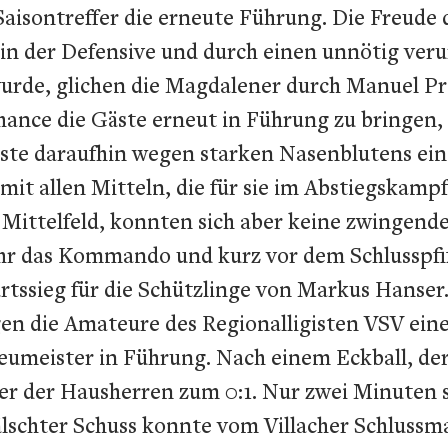
Saisontreffer die erneute Führung. Die Freude 
 in der Defensive und durch einen unnötig ver
wurde, glichen die Magdalener durch Manuel Pr
hance die Gäste erneut in Führung zu bringen,
ste daraufhin wegen starken Nasenblutens ein
it allen Mitteln, die für sie im Abstiegskampf
 Mittelfeld, konnten sich aber keine zwingend
das Kommando und kurz vor dem Schlusspfiff 
ärtssieg für die Schützlinge von Markus Hanse
en die Amateure des Regionalligisten VSV eine
umeister in Führung. Nach einem Eckball, der
er der Hausherren zum 0:1. Nur zwei Minuten s
efälschter Schuss konnte vom Villacher Schlus