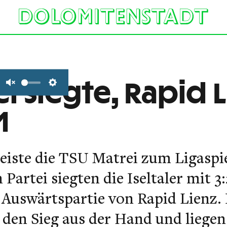
i siegte, Rapid 
Unmute
Settings
1
iste die TSU Matrei zum Ligaspi
Partei siegten die Iseltaler mit 3
e Auswärtspartie von Rapid Lienz. 
 den Sieg aus der Hand und liegen