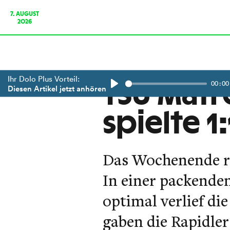
7. AUGUST
2026
Ihr Dolo Plus Vorteil:
00:00
TSU Matre
Diesen Artikel jetzt anhören
Play
spielte 1:
Das Wochenende re
In einer packenden 
optimal verlief di
gaben die Rapidler