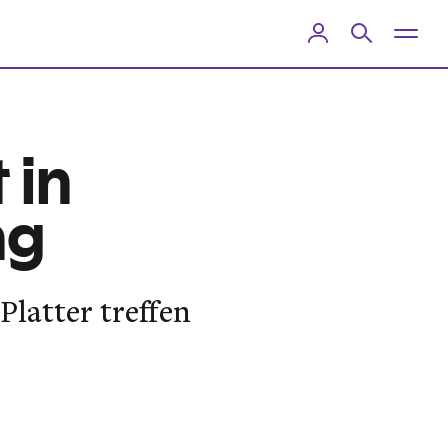
 in
ng
latter treffen