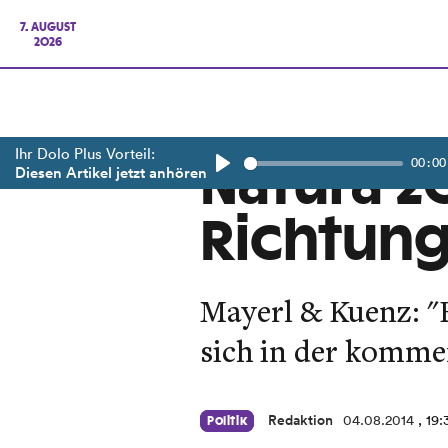
7. AUGUST
2026
Ihr Dolo Plus Vorteil:
00:00
Natura 2
Diesen Artikel jetzt anhören
Play
Richtung
Mayerl & Kuenz: "
sich in der komm
Redaktion
04.08.2014
, 19
Politik