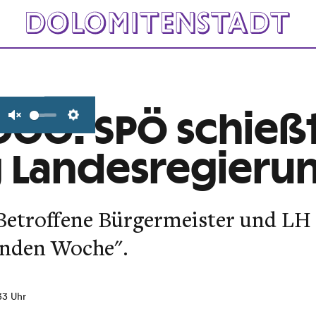
000: SPÖ schießt
Unmute
Settings
 Landesregieru
Betroffene Bürgermeister und LH P
enden Woche".
:33 Uhr