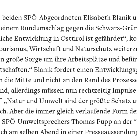
e beiden SPÖ-Abgeordneten Elisabeth Blanik 
u einem Rundumschlag gegen die Schwarz-Grü
iche Entwicklung in Osttirol ist gefährdet“, ko
urismus, Wirtschaft und Naturschutz weiterzu
n große Sorge um ihre Arbeitsplätze und befü
rtschaften.“ Blanik fordert einen Entwicklungs
n die Mitte und nicht an den Rand des Prozesses
and, allerdings müssen nun rechtzeitig Impulse
." „Natur und Umwelt sind der größte Schatz u
ich. Aber die immer gleich verlaufende Form de
 des SPÖ-Umweltsprechers Thomas Pupp an der 
ch am selben Abend in einer Presseaussendung 