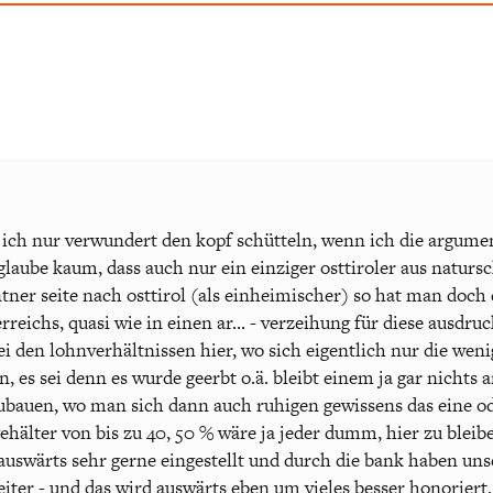
n ich nur verwundert den kopf schütteln, wenn ich die argum
 glaube kaum, dass auch nur ein einziger osttiroler aus naturs
er seite nach osttirol (als einheimischer) so hat man doch e
rreichs, quasi wie in einen ar... - verzeihung für diese ausdru
ei den lohnverhältnissen hier, wo sich eigentlich nur die wen
 es sei denn es wurde geerbt o.ä. bleibt einem ja gar nichts a
zubauen, wo man sich dann auch ruhigen gewissens das eine o
gehälter von bis zu 40, 50 % wäre ja jeder dumm, hier zu bleibe
 auswärts sehr gerne eingestellt und durch die bank haben un
beiter - und das wird auswärts eben um vieles besser honoriert. 