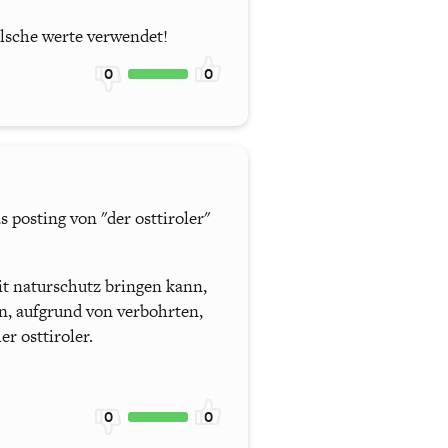
falsche werte verwendet!
0
0
s posting von "der osttiroler"
t naturschutz bringen kann,
n, aufgrund von verbohrten,
r osttiroler.
0
0