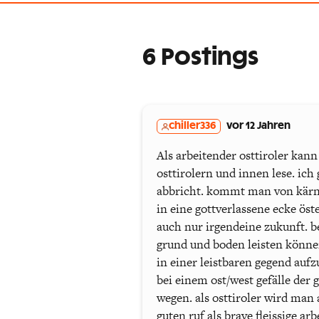
6 Postings
chiller336
vor 12 Jahren
Als arbeitender osttiroler kan
osttirolern und innen lese. ich
abbricht. kommt man von kärntn
in eine gottverlassene ecke öste
auch nur irgendeine zukunft. b
grund und boden leisten können,
in einer leistbaren gegend auf
bei einem ost/west gefälle der 
wegen. als osttiroler wird man
guten ruf als brave fleissige ar