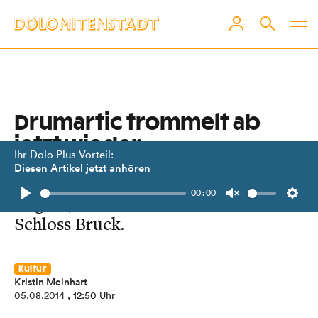
Drumartic trommelt ab
jetzt wieder
Ihr Dolo Plus Vorteil:
Diesen Artikel jetzt anhören
Samstag, 9. August, und Sonntag, 10.
00:00
August, ab 20 Uhr wird es laut auf
Play
Unmute
Setti
Schloss Bruck.
Kultur
Kristin Meinhart
05.08.2014
, 12:50 Uhr