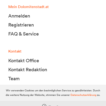
Mein Dolomitenstadt.at
Anmelden
Registrieren
FAQ & Service
Kontakt
Kontakt Office
Kontakt Redaktion
Team
Wir verwenden Cookies um den bestmöglichen Service zu gewährleisten. Durch
die weitere Nutzung der Website, stimmen Sie unserer
Datenschutzerklärung
zu.
© 2010-2026 Dolomitenstadt.at
Dolomitenstadt Media KG, Dolomitenstraße 1 / 7. Stock, 9900 Lienz,
Tel.:
04852 700500