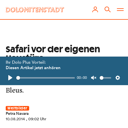
Safari vor der eigenen
Haustüre
Ihr Dolo Plus Vorteil:
Diesen Artikel jetzt anhören
Von Schmetterlingen, toten
00:00
Chamäleons und kleinen Cordon
Play
Unmute
Setti
Bleus.
Weltbilder
Petra Navara
10.08.2014
, 09:02 Uhr