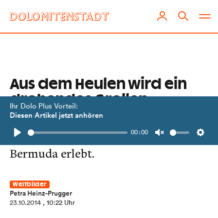
Aus dem Heulen wird ein
drohendes Grollen …
Ihr Dolo Plus Vorteil:
Diesen Artikel jetzt anhören
Petra Heinz-Prugger hat das Auge
00:00
des Hurrikans "Gonzalo" auf
Play
Unmute
Setti
Bermuda erlebt.
Weltbilder
Petra Heinz-Prugger
23.10.2014
, 10:22 Uhr