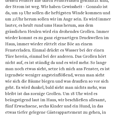
dessen Fenster alle durch Fensterläden geschützt sind,
der Strom ist weg. Wir haben Gewissheit - Gonzalo ist
da, um 19 Uhr sollen die heftigsten Winde kommen und
um 21Uhr herum sollen wir im Auge sein. Es wird immer
lauter, es heult rund ums Haus herum, aus dem
grässlichen Heulen wird ein drohendes Grollen. Immer
wieder kommt es zu ganz eigenartigen Druckwellen im
Haus, immer wieder rüttelt eine Böe an einem
Fensterladen. Einmal drückt es Wasser bei der einen
Türe herein, einmal bei der anderen. Das Grollen hört
nicht auf, es ist ständig da und es wird mehr. So lange
man noch etwas sieht, setze ich mich ans Fenster, es ist
irgendwie weniger angsteinflößend, wenn man sieht
wie sich die Bäume biegen und was draußen so vor sich
geht. Es wird dunkel, bald sieht man nichts mehr, was
bleibt ist das zornige Grollen. Um 18 Uhr wird es
beängstigend laut im Haus, wir beschließen allesamt,
fünf Erwachsene, sechs Kinder und ein Hund, in das
etwas tiefer gelegene Gästeappartement zu gehen, in