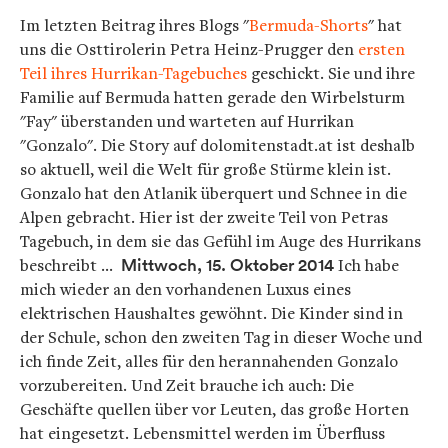
Im letzten Beitrag ihres Blogs "
Bermuda-Shorts
" hat
uns die Osttirolerin Petra Heinz-Prugger den
ersten
Teil ihres Hurrikan-Tagebuches
geschickt. Sie und ihre
Familie auf Bermuda hatten gerade den Wirbelsturm
"Fay" überstanden und warteten auf Hurrikan
"Gonzalo". Die Story auf dolomitenstadt.at ist deshalb
so aktuell, weil die Welt für große Stürme klein ist.
Gonzalo hat den Atlanik überquert und Schnee in die
Alpen gebracht. Hier ist der zweite Teil von Petras
Tagebuch, in dem sie das Gefühl im Auge des Hurrikans
beschreibt …
Mittwoch, 15. Oktober 2014
Ich habe
mich wieder an den vorhandenen Luxus eines
elektrischen Haushaltes gewöhnt. Die Kinder sind in
der Schule, schon den zweiten Tag in dieser Woche und
ich finde Zeit, alles für den herannahenden Gonzalo
vorzubereiten. Und Zeit brauche ich auch: Die
Geschäfte quellen über vor Leuten, das große Horten
hat eingesetzt. Lebensmittel werden im Überfluss