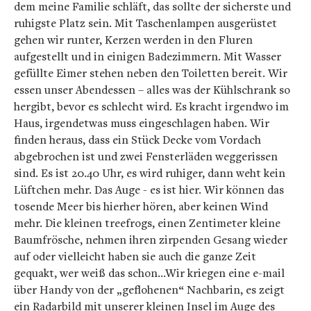
dem meine Familie schläft, das sollte der sicherste und
ruhigste Platz sein. Mit Taschenlampen ausgerüstet
gehen wir runter, Kerzen werden in den Fluren
aufgestellt und in einigen Badezimmern. Mit Wasser
gefüllte Eimer stehen neben den Toiletten bereit. Wir
essen unser Abendessen – alles was der Kühlschrank so
hergibt, bevor es schlecht wird. Es kracht irgendwo im
Haus, irgendetwas muss eingeschlagen haben. Wir
finden heraus, dass ein Stück Decke vom Vordach
abgebrochen ist und zwei Fensterläden weggerissen
sind. Es ist 20.40 Uhr, es wird ruhiger, dann weht kein
Lüftchen mehr. Das Auge - es ist hier. Wir können das
tosende Meer bis hierher hören, aber keinen Wind
mehr. Die kleinen treefrogs, einen Zentimeter kleine
Baumfrösche, nehmen ihren zirpenden Gesang wieder
auf oder vielleicht haben sie auch die ganze Zeit
gequakt, wer weiß das schon…Wir kriegen eine e-mail
über Handy von der „geflohenen“ Nachbarin, es zeigt
ein Radarbild mit unserer kleinen Insel im Auge des