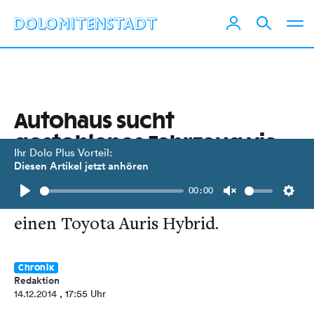
Autohaus sucht
gestohlenes Fahrzeug via
Ihr Dolo Plus Vorteil:
Facebook
Diesen Artikel jetzt anhören
00:00
Mölltaler Firma Thorer vermisst
Play
Unmute
Setti
einen Toyota Auris Hybrid.
Chronik
Redaktion
14.12.2014
, 17:55 Uhr