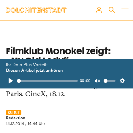
Filmklub Monokel zeigt:
„My Old Lady“
Ihr Dolo Plus Vorteil:
Diesen Artikel jetzt anhören
Eine feinfühlige, charmante Komödie
00:00
über eine Erbschaft mit Folgen in
Play
Unmute
Setti
Paris. CineX, 18.12.
Kultur
Redaktion
14.12.2014
, 14:44 Uhr