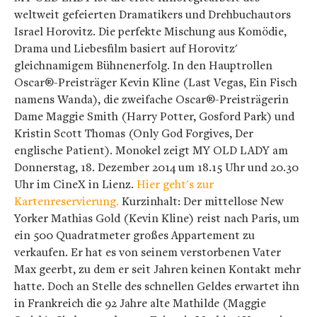
weltweit gefeierten Dramatikers und Drehbuchautors
Israel Horovitz. Die perfekte Mischung aus Komödie,
Drama und Liebesfilm basiert auf Horovitz'
gleichnamigem Bühnenerfolg. In den Hauptrollen
Oscar®-Preisträger Kevin Kline (Last Vegas, Ein Fisch
namens Wanda), die zweifache Oscar®-Preisträgerin
Dame Maggie Smith (Harry Potter, Gosford Park) und
Kristin Scott Thomas (Only God Forgives, Der
englische Patient). Monokel zeigt MY OLD LADY am
Donnerstag, 18. Dezember 2014 um 18.15 Uhr und 20.30
Uhr im CineX in Lienz.
Hier geht's zur
Kartenreservierung.
Kurzinhalt:
Der mittellose New
Yorker Mathias Gold (Kevin Kline) reist nach Paris, um
ein 500 Quadratmeter großes Appartement zu
verkaufen. Er hat es von seinem verstorbenen Vater
Max geerbt, zu dem er seit Jahren keinen Kontakt mehr
hatte. Doch an Stelle des schnellen Geldes erwartet ihn
in Frankreich die 92 Jahre alte Mathilde (Maggie