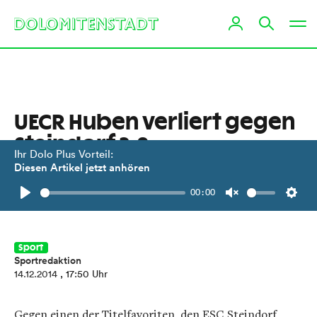
UECR Huben verliert gegen
Steindorf 3:8
Ihr Dolo Plus Vorteil:
Diesen Artikel jetzt anhören
Hausherren ab der Halbzeit auf
00:00
verlorenem Posten.
Play
Unmute
Setti
Sport
Sportredaktion
14.12.2014
, 17:50 Uhr
Gegen einen der Titelfavoriten, den ESC Steindorf