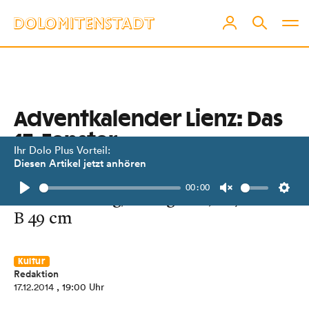
Adventkalender Lienz: Das
17. Fenster
Ihr Dolo Plus Vorteil:
Diesen Artikel jetzt anhören
Herta Hofer: "Doppelbildnis",
00:00
Farbradierung/Collagrafie, H 71 cm x
Play
Unmute
Setti
B 49 cm
Kultur
Redaktion
17.12.2014
, 19:00 Uhr