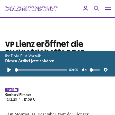
VP Lienz eröffnet die
Budgetdebatte 2015
Ihr Dolo Plus Vorteil:
Diesen Artikel jetzt anhören
Budgetsitzung am 22. Dezember mit
00:00
brisanten Themen.
Play
Unmute
Setti
Politik
Gerhard Pirkner
19.12.2014
, 17:09 Uhr
Am Montag, 22. Dezember, tagt der Lienzer