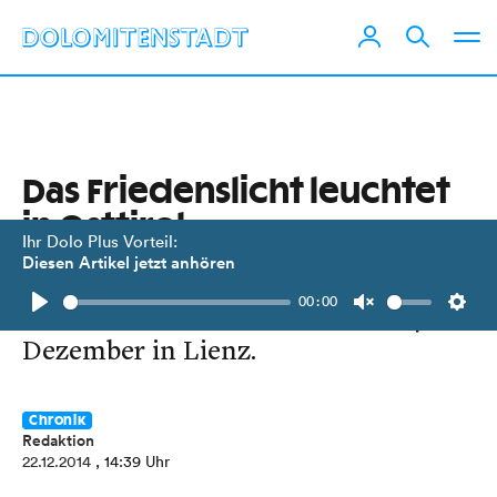
Das Friedenslicht leuchtet
in Osttirol
Ihr Dolo Plus Vorteil:
Diesen Artikel jetzt anhören
Rotkreuz-Jugend verteilt das Symbol
00:00
für den Weihnachtsfrieden am 24.
Play
Unmute
Setti
Dezember in Lienz.
Chronik
Redaktion
22.12.2014
, 14:39 Uhr