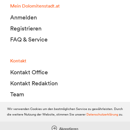
Mein Dolomitenstadt.at
Anmelden
Registrieren
FAQ & Service
Kontakt
Kontakt Office
Kontakt Redaktion
Team
Wir verwenden Cookies um den bestmöglichen Service zu gewährleisten. Durch
die weitere Nutzung der Website, stimmen Sie unserer
Datenschutzerklärung
zu.
© 2010-2026 Dolomitenstadt.at
Dolomitenstadt Media KG, Dolomitenstraße 1 / 7. Stock, 9900 Lienz,
Tel.:
04852 700500
Akzeptieren