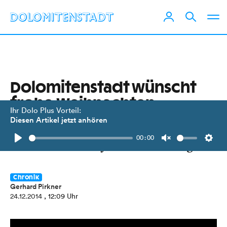
Dolomitenstadt wünscht
frohe Weihnachten
Ihr Dolo Plus Vorteil:
Diesen Artikel jetzt anhören
Hans Salcher liest, begleitet von
00:00
Melanie und Mirjam Mattersberger.
Play
Unmute
Setti
Chronik
Gerhard Pirkner
24.12.2014
, 12:09 Uhr