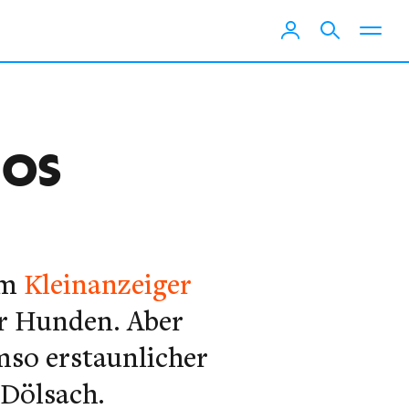
los
em
Kleinanzeiger
er Hunden. Aber
mso erstaunlicher
 Dölsach.