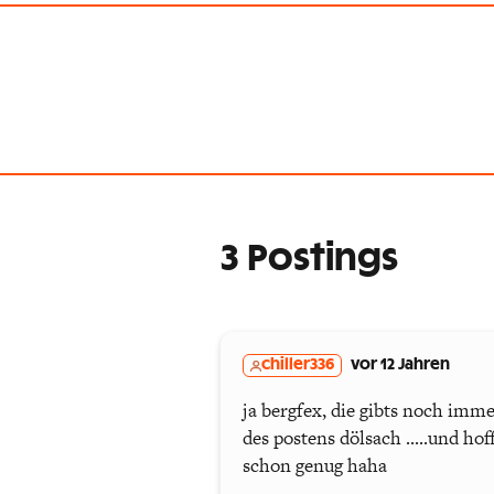
3 Postings
chiller336
vor 12 Jahren
ja bergfex, die gibts noch imm
des postens dölsach .....und ho
schon genug haha