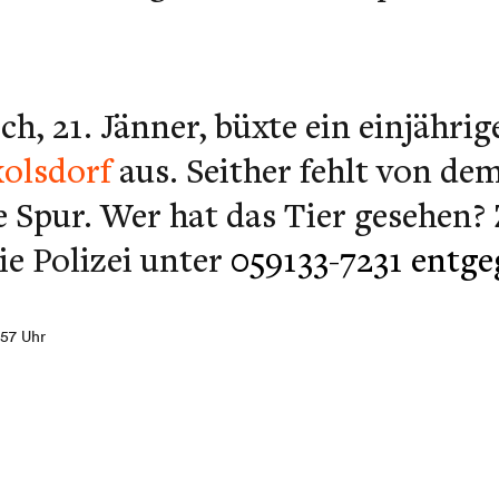
h, 21. Jänner, büxte ein einjährig
olsdorf
aus. Seither fehlt von d
e Spur. Wer hat das Tier gesehen?
e Polizei unter
059133-7231 entg
:57 Uhr