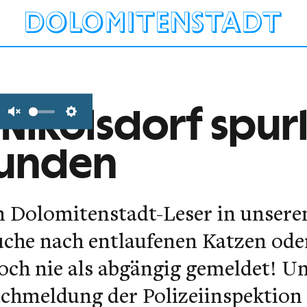
 Nikolsdorf spur
Unmute
Settings
unden
en Dolomitenstadt-Leser in unser
Suche nach entlaufenen Katzen od
och nie als abgängig gemeldet! U
Suchmeldung der Polizeiinspektion