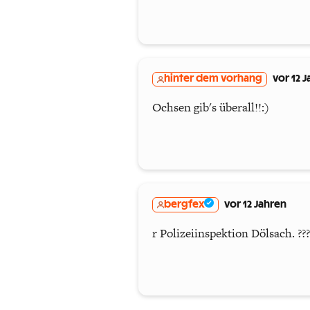
hinter dem vorhang
vor 12 
Ochsen gib's überall!!:)
bergfex
vor 12 Jahren
r Polizeiinspektion Dölsach. ???