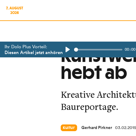
7. AUGUST
2026
Ihr Dolo Plus Vorteil:
00:00
Kunstwer
Diesen Artikel jetzt anhören
Play
hebt ab
Kreative Architek
Baureportage.
Gerhard Pirkner
03.02.201
Kultur