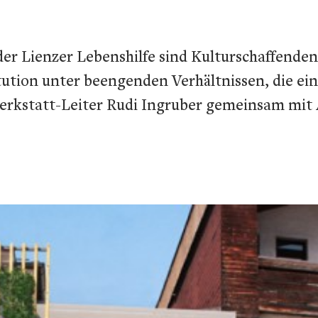
 der Lienzer Lebenshilfe sind Kulturschaffende
stitution unter beengenden Verhältnissen, die e
twerkstatt-Leiter Rudi Ingruber gemeinsam mi