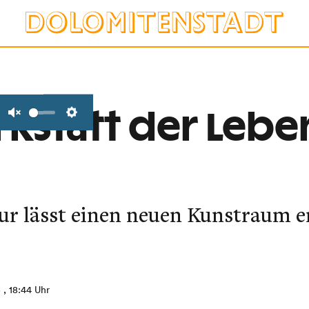
kstatt der Leben
Unmute
Settings
tur lässt einen neuen Kunstraum e
5
, 18:44 Uhr