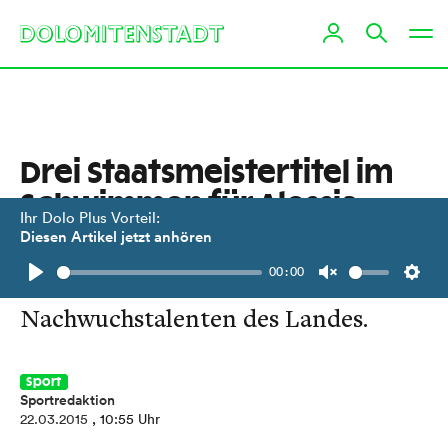
Drei Staatsmeistertitel im
Schwimmen für Alessia
Ihr Dolo Plus Vorteil:
Kofler
Diesen Artikel jetzt anhören
00:00
Osttirolerin zählt zu den besten
Play
Unmute
Setti
Nachwuchstalenten des Landes.
Sport
Sportredaktion
22.03.2015
, 10:55 Uhr