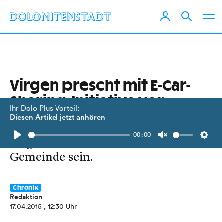
Virgen prescht mit E-Car-
Sharing-Initiative vor
Ihr Dolo Plus Vorteil:
Diesen Artikel jetzt anhören
"e.vi" soll bald das Elektroauto der
00:00
Virger für Fahrten außerhalb der
Play
Unmute
Setti
Gemeinde sein.
Chronik
Redaktion
17.04.2015
, 12:30 Uhr