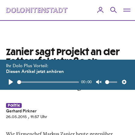
Zanier sagt Projekt an der
Zettersfeldstraße ab
Ihr Dolo Plus Vorteil:
Diesen Artikel jetzt anhören
Stadtrat und Bürgermeisterin
00:00
hüllten sich in Schweigen.
Play
Unmute
Setti
Politik
Gerhard Pirkner
26.05.2015
, 11:57 Uhr
Wie Firmenchef Markus Zanier heute gegenüber